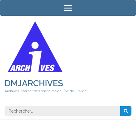
Aller
au
contenu
(Pressez
Entrée)
DMJARCHIVES
Archives Internet des territoires de l'Île-de-France
Rechercher 