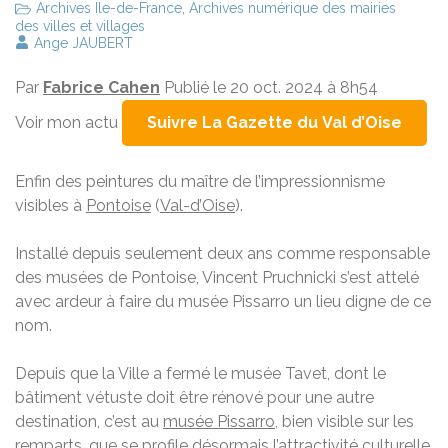
Archives Ile-de-France
,
Archives numérique des mairies
des villes et villages
Ange JAUBERT
Par
Fabrice Cahen
Publié le 20 oct. 2024 à 8h54
Voir mon actu
Suivre La Gazette du Val d’Oise
Enfin des peintures du maître de l’impressionnisme
visibles à
Pontoise
(
Val-d’Oise
).
Installé depuis seulement deux ans comme responsable
des musées de Pontoise, Vincent Pruchnicki s’est attelé
avec ardeur à faire du musée Pissarro un lieu digne de ce
nom.
Depuis que la Ville a fermé le musée Tavet, dont le
bâtiment vétuste doit être rénové pour une autre
destination, c’est au
musée Pissarro
, bien visible sur les
remparts, que se profile désormais l’attractivité culturelle