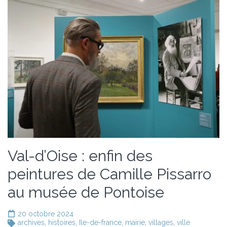
Val-d’Oise : enfin des
peintures de Camille Pissarro
au musée de Pontoise
20 octobre 2024
archives
,
histoires
,
Ile-de-france
,
mairie
,
villages
,
ville