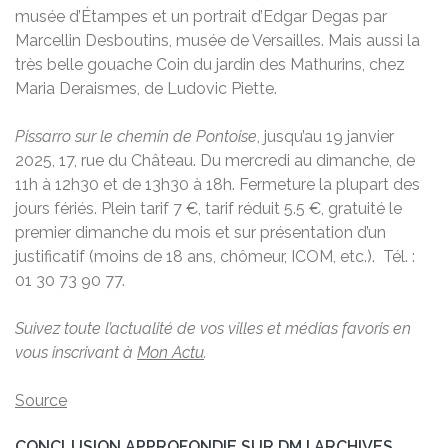
musée d’Étampes et un portrait d’Edgar Degas par
Marcellin Desboutins, musée de Versailles. Mais aussi la
très belle gouache Coin du jardin des Mathurins, chez
Maria Deraismes, de Ludovic Piette.
Pissarro sur le chemin de Pontoise
, jusqu’au 19 janvier
2025, 17, rue du Château. Du mercredi au dimanche, de
11h à 12h30 et de 13h30 à 18h. Fermeture la plupart des
jours fériés. Plein tarif 7 €, tarif réduit 5.5 €, gratuité le
premier dimanche du mois et sur présentation d’un
justificatif (moins de 18 ans, chômeur, ICOM, etc.). Tél. :
01 30 73 90 77.
Suivez toute l’actualité de vos villes et médias favoris en
vous inscrivant à
Mon Actu
.
Source
CONCLUSION APPROFONDIE SUR DMJ ARCHIVES