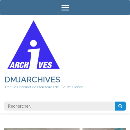
Aller
au
contenu
(Pressez
Entrée)
DMJARCHIVES
Archives Internet des territoires de l'Île-de-France
Rechercher 