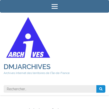
Aller
au
contenu
(Pressez
Entrée)
DMJARCHIVES
Archives Internet des territoires de l'Île-de-France
Rechercher 