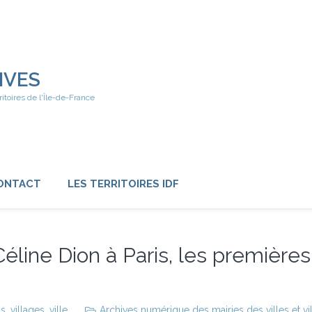
IVES
ritoires de l'Île-de-France
ONTACT
LES TERRITOIRES IDF
éline Dion à Paris, les premières
is
,
villages
,
ville
Archives numérique des mairies des villes et vi