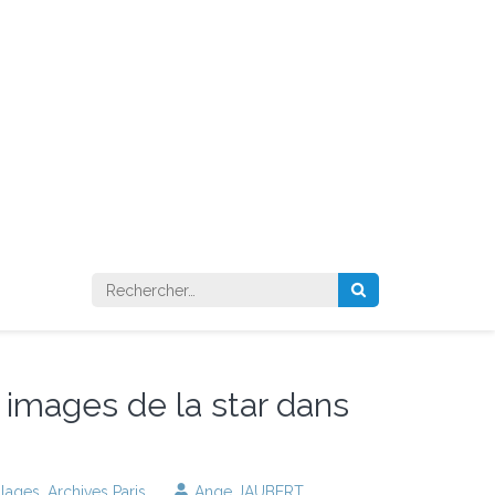
Rechercher :
 images de la star dans
llages
,
Archives Paris
Ange JAUBERT