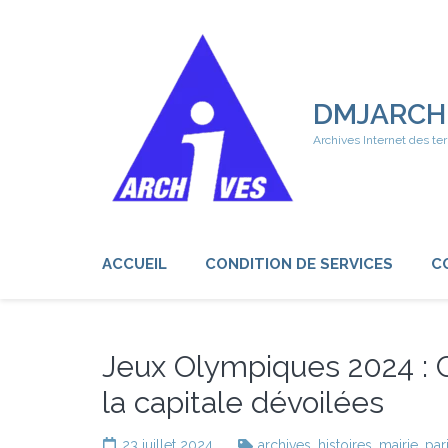
Aller
au
contenu
(Pressez
Entrée)
DMJARCH
Archives Internet des ter
ACCUEIL
CONDITION DE SERVICES
C
Jeux Olympiques 2024 : C
la capitale dévoilées
23 juillet 2024
archives
,
histoires
,
mairie
,
par