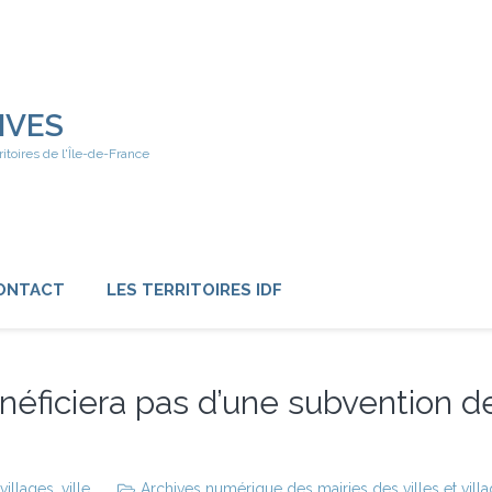
IVES
ritoires de l'Île-de-France
ONTACT
LES TERRITOIRES IDF
néficiera pas d’une subvention d
villages
,
ville
Archives numérique des mairies des villes et vill