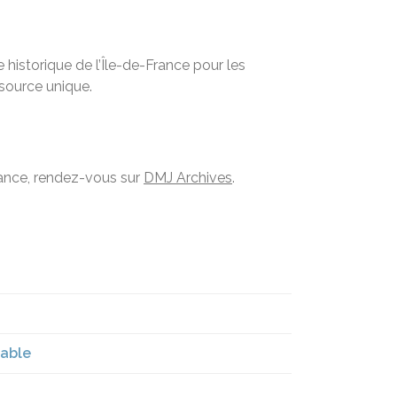
historique de l’Île-de-France pour les
ssource unique.
France, rendez-vous sur
DMJ Archives
.
rable