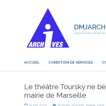
Aller
au
contenu
(Pressez
Entrée)
DMJARCH
Archives Internet des ter
ACCUEIL
CONDITION DE SERVICES
C
Le théâtre Toursky ne bé
mairie de Marseille
15 juin 2024
archives
,
histoires
,
mairie
,
paris
,