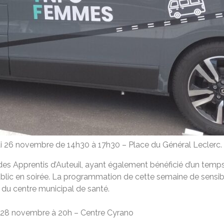
 26 novembre de 14h30 à 17h30 – Place du Général Leclerc.
e des Apprentis d’Auteuil, ayant également bénéficié d’un tem
blic en soirée. La programmation de cette semaine de sensibil
 du centre municipal de santé.
di 28 novembre à 20h – Centre Cyrano