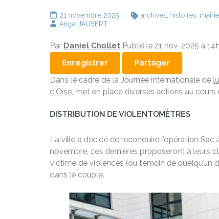
21 novembre 2025
archives
,
histoires
,
mairie
Ange JAUBERT
Par
Daniel Chollet
Publié le 21 nov. 2025 à 14
Enregistrer
Partager
Dans le cadre de la Journée internationale de
l
d’Oise,
met en place diverses actions au cours 
DISTRIBUTION DE VIOLENTOMÈTRES
La ville a décidé de reconduire l’opération Sac
novembre, ces dernières proposeront à leurs c
victime de violences (ou témoin de quelqu’un da
dans le couple.