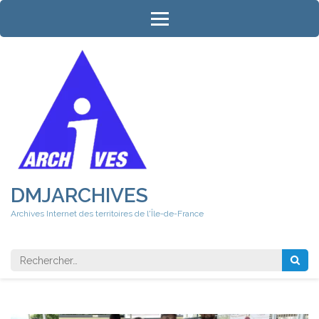
Aller
au
contenu
(Pressez
Entrée)
DMJARCHIVES
Archives Internet des territoires de l'Île-de-France
Rechercher 