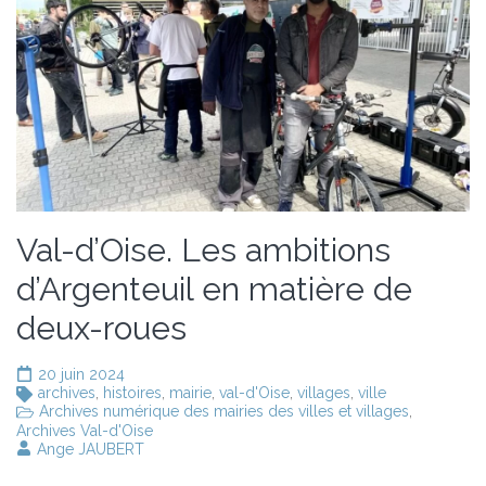
Val-d’Oise. Les ambitions
d’Argenteuil en matière de
deux-roues
20 juin 2024
archives
,
histoires
,
mairie
,
val-d'Oise
,
villages
,
ville
Archives numérique des mairies des villes et villages
,
Archives Val-d'Oise
Ange JAUBERT