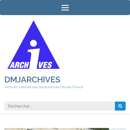
Aller
au
contenu
(Pressez
Entrée)
DMJARCHIVES
Archives Internet des territoires de l'Île-de-France
Rechercher 