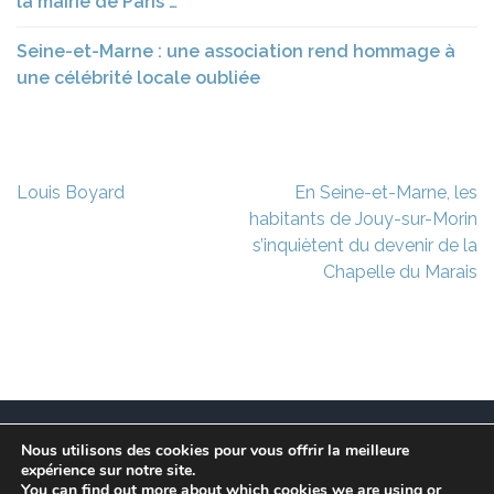
la mairie de Paris …
Seine-et-Marne : une association rend hommage à
une célébrité locale oubliée
Navigation
Louis Boyard
En Seine-et-Marne, les
de
habitants de Jouy-sur-Morin
l’article
s’inquiètent du devenir de la
Chapelle du Marais
Nous utilisons des cookies pour vous offrir la meilleure
Ce site est à l’initiative de l’association des Maires
expérience sur notre site.
Franciliens dans un but de recherche et de conservation
You can find out more about which cookies we are using or