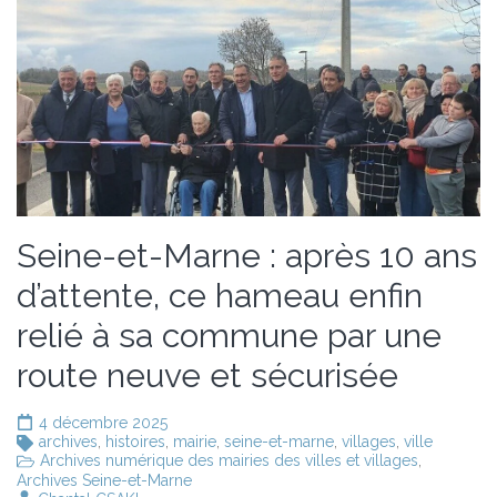
Seine-et-Marne : après 10 ans
d’attente, ce hameau enfin
relié à sa commune par une
route neuve et sécurisée
4 décembre 2025
archives
,
histoires
,
mairie
,
seine-et-marne
,
villages
,
ville
Archives numérique des mairies des villes et villages
,
Archives Seine-et-Marne