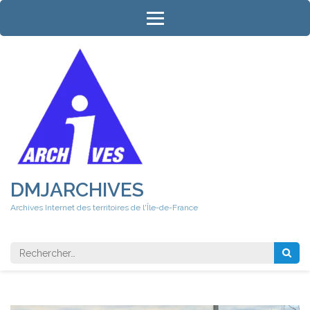
Aller
au
contenu
(Pressez
Entrée)
DMJARCHIVES
Archives Internet des territoires de l'Île-de-France
Rechercher 