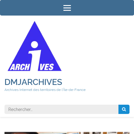
Aller
au
contenu
(Pressez
Entrée)
DMJARCHIVES
Archives Internet des territoires de l'Île-de-France
Rechercher 