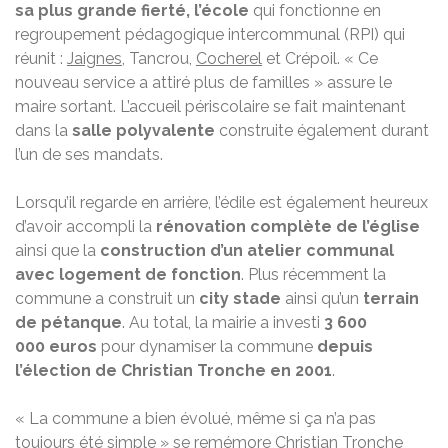
sa plus grande fierté, l’école
qui fonctionne en
regroupement pédagogique intercommunal (RPI) qui
réunit :
Jaignes
, Tancrou,
Cocherel
et Crépoil. « Ce
nouveau service a attiré plus de familles » assure le
maire sortant. L’accueil périscolaire se fait maintenant
dans la
salle polyvalente
construite également durant
l’un de ses mandats.
Lorsqu’il regarde en arrière, l’édile est également heureux
d’avoir accompli la
rénovation complète de l’église
ainsi que la
construction d’un atelier communal
avec logement de fonction
. Plus récemment la
commune a construit un
city stade
ainsi qu’un
terrain
de pétanque
. Au total, la mairie a investi
3 600
000 euros
pour dynamiser la commune
depuis
l’élection de Christian Tronche en 2001
.
« La commune a bien évolué, même si ça n’a pas
toujours été simple » se remémore Christian Tronche