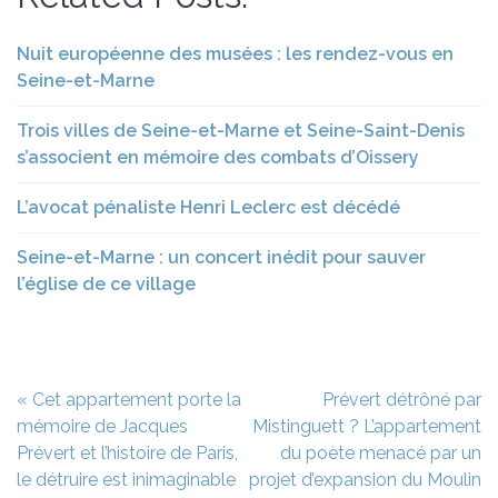
Nuit européenne des musées : les rendez-vous en
Seine-et-Marne
Trois villes de Seine-et-Marne et Seine-Saint-Denis
s’associent en mémoire des combats d’Oissery
L’avocat pénaliste Henri Leclerc est décédé
Seine-et-Marne : un concert inédit pour sauver
l’église de ce village
Navigation
« Cet appartement porte la
Prévert détrôné par
de
mémoire de Jacques
Mistinguett ? L’appartement
l’article
Prévert et l’histoire de Paris,
du poète menacé par un
le détruire est inimaginable
projet d’expansion du Moulin