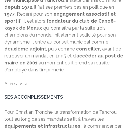
vie municipale à
Tancrou
. Installé dans la commune
depuis 1972
, il fait ses premiers pas en politique en
1977
. Repéré pour son
engagement associatif et
sportif
: il est alors
fondateur du club de Canoë-
kayak de Meaux
qui connaîtra par la suite trois
champions du monde. Initialement sollicité pour son
dynamisme, il entre au conseil municipal comme
deuxième adjoint
, puis comme
conseiller
, avant de
retrouver un mandat en 1995 et d’
accéder au post de
maire en 2001
au moment où il prend sa retraite
d’employé dans l’imprimerie.
À lire aussi
SES ACCOMPLISSEMENTS
Pour Christian Tronche, la transformation de Tancrou
tout au long de ses mandats se lit à travers les
équipements et infrastructures
: à commencer par