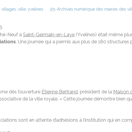
,
villages
,
ville
,
yvelines
Archives numérique des mairies des vill
16
ché-Neuf à
Saint-Germain-en-Laye
(Yvelines) était même plus
iations
. Une journée qui a permis aux plus de 180 structures
sme dès l’ouverture
Étienne Bertrand
, président de la
Maison d
 associative de la ville royale. « Cette journée démontre bien 
ciations sont en attente d’adhésions à l’institution qui en com