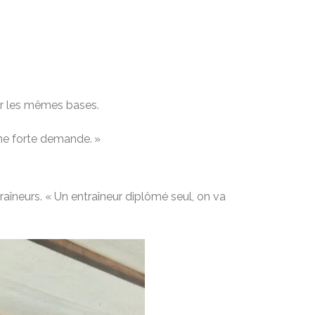
 sur les mêmes bases.
une forte demande. »
raîneurs. « Un entraîneur diplômé seul, on va