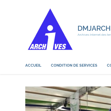
Aller
au
contenu
(Pressez
Entrée)
DMJARCH
Archives Internet des ter
ACCUEIL
CONDITION DE SERVICES
C