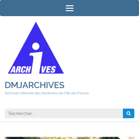
Aller
au
contenu
(Pressez
Entrée)
DMJARCHIVES
Archives Internet des territoires de l'Île-de-France
Rechercher 