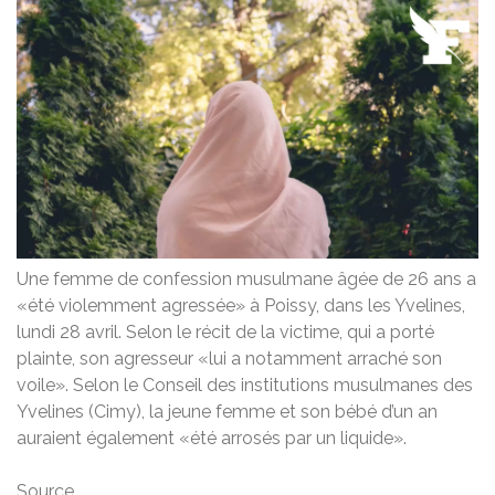
Une femme de confession musulmane âgée de 26 ans a
«été violemment agressée» à Poissy, dans les Yvelines,
lundi 28 avril. Selon le récit de la victime, qui a porté
plainte, son agresseur «lui a notamment arraché son
voile». Selon le Conseil des institutions musulmanes des
Yvelines (Cimy), la jeune femme et son bébé d’un an
auraient également «été arrosés par un liquide».
Source