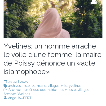
Yvelines: un homme arrache
le voile d’une femme, la maire
de Poissy dénonce un «acte
islamophobe»
29 avril 2025
archives
,
histoires
,
mairie
,
villages
,
ville
,
yvelines
Archives numérique des mairies des villes et villages
,
Archives Yvelines
Ange JAUBERT