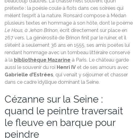
beaucoup d’autres. La chasse n’est souvent qu’un
prétexte : la poésie coule à flots dans ces soirées qui
mêlent l’esprit à la nature. Ronsard compose à Médan
plusieurs textes en hommage à son hôte, dont le poème
Le Hous, à Jehan Brinon
, écrit directement sur place en
267 vers. La générosité de Brinon finit par le ruiner, et il
s’éteint à seulement 36 ans en 1555, ses amis poètes lui
rendant hommage avec un tombeau littéraire conservé
à la
bibliothèque Mazarine
à Paris. Le château garde
aussi le souvenir du roi
Henri IV
et de ses amours avec
Gabrielle d’Estrées
, qui venait y séjourner et chasser
dans ce cadre idyllique dominant la Seine.
Cézanne sur la Seine :
quand le peintre traversait
le fleuve en barque pour
peindre