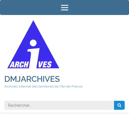
Aller
au
contenu
(Pressez
Entrée)
DMJARCHIVES
Archives Internet des territoires de l'Île-de-France
Rechercher 