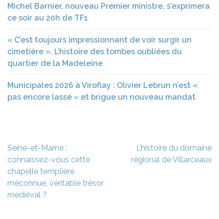
Michel Barnier, nouveau Premier ministre, s’exprimera
ce soir au 20h de TF1
« C’est toujours impressionnant de voir surgir un
cimetière ». L’histoire des tombes oubliées du
quartier de la Madeleine
Municipales 2026 à Viroflay : Olivier Lebrun n’est «
pas encore lassé » et brigue un nouveau mandat
Navigation
Seine-et-Marne :
L’histoire du domaine
de
connaissez-vous cette
régional de Villarceaux
l’article
chapelle templière
méconnue, véritable trésor
médiéval ?