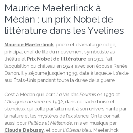
Maurice Maeterlinck à
Médan : un prix Nobel de
littérature dans les Yvelines
Maurice Maeterlinck
, poète et dramaturge belge,
principal chef de file du mouvement symboliste au
théâtre et
Prix Nobel de littérature
en 1911, fait
l’acquisition du château en 1924 avec son épouse Renée
Dahon. Il y séjourne jusqu’en 1939, date à laquelle il s’exile
aux États-Unis pendant toute la durée de la guerre.
C’est à Médan qu’il écrit
La Vie des Fourmis
en 1930 et
L’Araignée de verre en
1932, dans ce cadre boisé et
silencieux qui colle parfaitement à son univers hanté par
la nature et les mystères de l’existence. On le connaît
aussi pour
Pelléas et Mélisande
, mis en musique par
Claude Debussy
, et pour
L’Oiseau bleu
. Maeterlinck