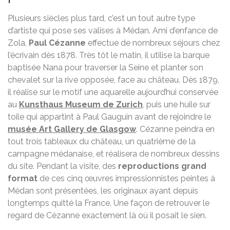
Plusieurs siècles plus tard, c’est un tout autre type
d’artiste qui pose ses valises à Médan. Ami d’enfance de
Zola,
Paul Cézanne
effectue de nombreux séjours chez
l’écrivain dès 1878. Très tôt le matin, il utilise la barque
baptisée Nana pour traverser la Seine et planter son
chevalet sur la rive opposée, face au château. Dès 1879,
il réalise sur le motif une aquarelle aujourd’hui conservée
au
Kunsthaus Museum de Zurich
, puis une huile sur
toile qui appartint à Paul Gauguin avant de rejoindre le
musée Art Gallery de Glasgow
. Cézanne peindra en
tout trois tableaux du château, un quatrième de la
campagne médanaise, et réalisera de nombreux dessins
du site. Pendant la visite, des
reproductions grand
format
de ces cinq œuvres impressionnistes peintes à
Médan sont présentées, les originaux ayant depuis
longtemps quitté la France. Une façon de retrouver le
regard de Cézanne exactement là où il posait le sien.