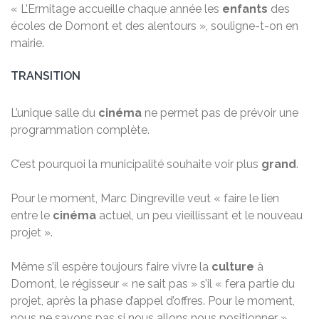
« L’Ermitage accueille chaque année les
enfants
des
écoles de Domont et des alentours », souligne-t-on en
mairie.
TRANSITION
L’unique salle du
cinéma
ne permet pas de prévoir une
programmation complète.
C’est pourquoi la municipalité souhaite voir plus
grand
.
Pour le moment, Marc Dingreville veut « faire le lien
entre le
cinéma
actuel, un peu vieillissant et le nouveau
projet ».
Même s’il espère toujours faire vivre la
culture
à
Domont, le régisseur « ne sait pas » s’il « fera partie du
projet, après la phase d’appel d’offres. Pour le moment,
nous ne savons pas si nous allons nous positionner »,