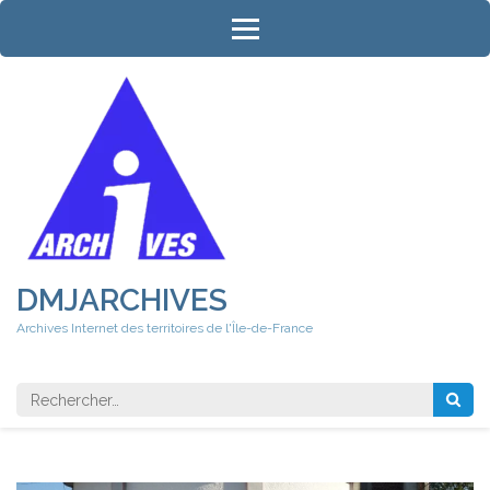
Aller
au
contenu
(Pressez
Entrée)
DMJARCHIVES
Archives Internet des territoires de l'Île-de-France
Rechercher 