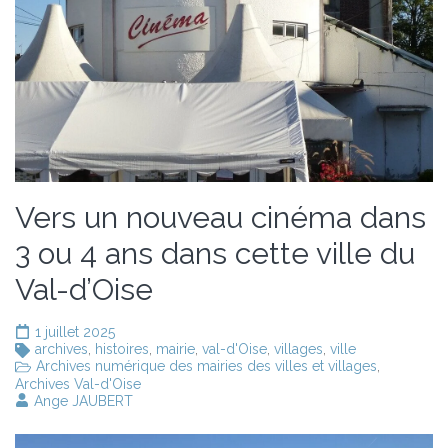
Vers un nouveau cinéma dans
3 ou 4 ans dans cette ville du
Val-d’Oise
1 juillet 2025
archives
,
histoires
,
mairie
,
val-d'Oise
,
villages
,
ville
Archives numérique des mairies des villes et villages
,
Archives Val-d'Oise
Ange JAUBERT