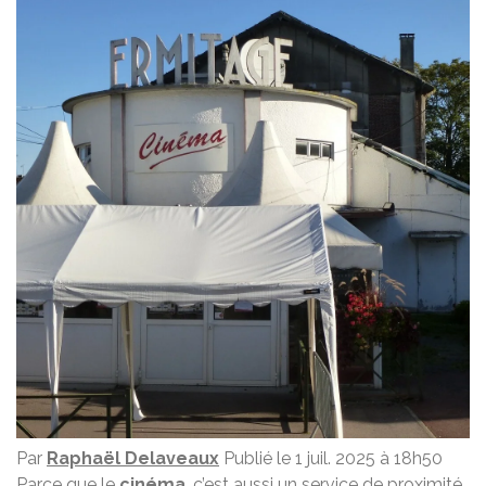
Par
Raphaël Delaveaux
Publié le 1 juil. 2025 à 18h50
Parce que le
cinéma
, c’est aussi un service de proximité.