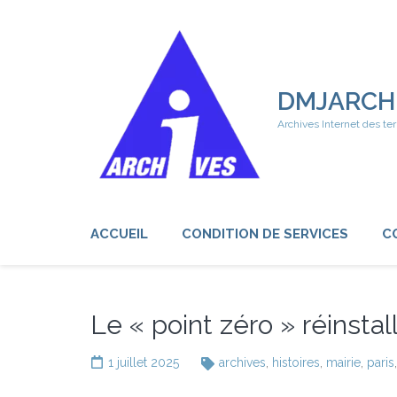
Aller
au
contenu
(Pressez
Entrée)
DMJARCH
Archives Internet des ter
ACCUEIL
CONDITION DE SERVICES
C
Le « point zéro » réinsta
1 juillet 2025
archives
,
histoires
,
mairie
,
paris