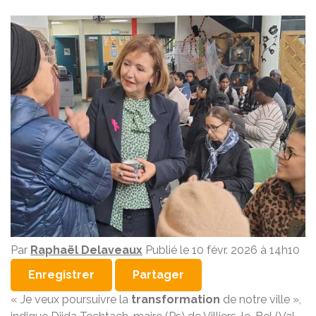
Par
Raphaël Delaveaux
Publié le
10 févr. 2026 à 14h10
Enregistrer
Partager
« Je veux poursuivre la
transformation
de notre ville »,