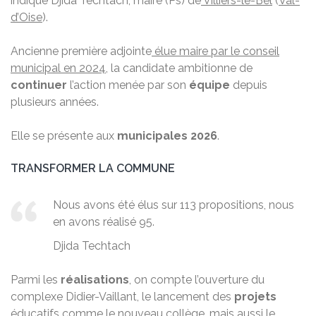
indique Djida Techtach, maire (Ps) de
Villiers-le-Bel
(
Val-
d’Oise
).
Ancienne première adjointe
élue maire par le conseil
municipal en 2024
, la candidate ambitionne de
continuer
l’action menée par son
équipe
depuis
plusieurs années.
Elle se présente aux
municipales 2026
.
TRANSFORMER LA COMMUNE
Nous avons été élus sur 113 propositions, nous
en avons réalisé 95.
Djida Techtach
Parmi les
réalisations
, on compte l’ouverture du
complexe Didier-Vaillant, le lancement des
projets
éducatifs comme
le nouveau collège
, mais aussi le