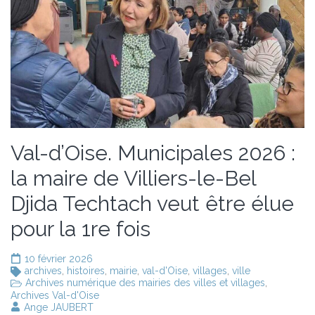
Val-d’Oise. Municipales 2026 :
la maire de Villiers-le-Bel
Djida Techtach veut être élue
pour la 1re fois
10 février 2026
archives
,
histoires
,
mairie
,
val-d'Oise
,
villages
,
ville
Archives numérique des mairies des villes et villages
,
Archives Val-d'Oise
Ange JAUBERT