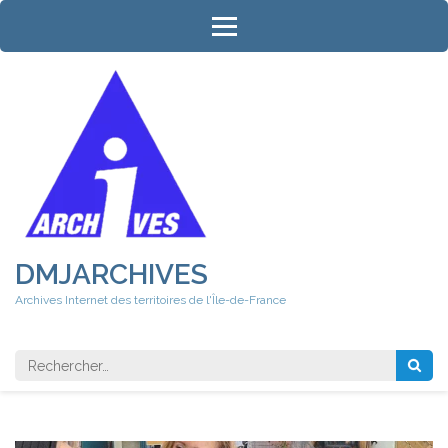
Aller
au
contenu
(Pressez
Entrée)
DMJARCHIVES
Archives Internet des territoires de l'Île-de-France
Rechercher 