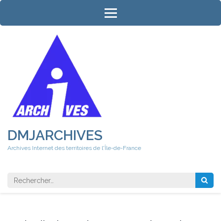
Aller
au
contenu
(Pressez
Entrée)
DMJARCHIVES
Archives Internet des territoires de l'Île-de-France
Rechercher 