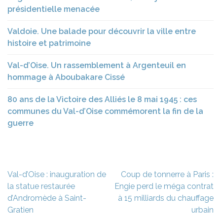
présidentielle menacée
Valdoie. Une balade pour découvrir la ville entre
histoire et patrimoine
Val-d’Oise. Un rassemblement à Argenteuil en
hommage à Aboubakare Cissé
80 ans de la Victoire des Alliés le 8 mai 1945 : ces
communes du Val-d’Oise commémorent la fin de la
guerre
Navigation
Val-d’Oise : inauguration de
Coup de tonnerre à Paris :
de
la statue restaurée
Engie perd le méga contrat
l’article
d’Andromède à Saint-
à 15 milliards du chauffage
Gratien
urbain