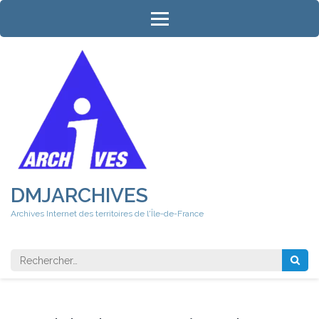
Aller
au
contenu
(Pressez
Entrée)
DMJARCHIVES
Archives Internet des territoires de l'Île-de-France
Rechercher 