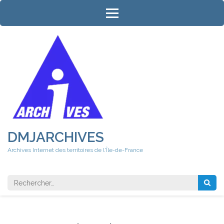
Aller
au
contenu
(Pressez
Entrée)
DMJARCHIVES
Archives Internet des territoires de l'Île-de-France
Rechercher 