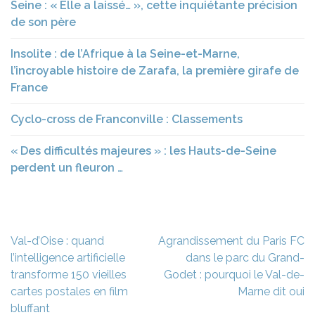
Seine : « Elle a laissé… », cette inquiétante précision
de son père
Insolite : de l’Afrique à la Seine-et-Marne,
l’incroyable histoire de Zarafa, la première girafe de
France
Cyclo-cross de Franconville : Classements
« Des difficultés majeures » : les Hauts-de-Seine
perdent un fleuron …
Navigation
Val-d’Oise : quand
Agrandissement du Paris FC
de
l’intelligence artificielle
dans le parc du Grand-
l’article
transforme 150 vieilles
Godet : pourquoi le Val-de-
cartes postales en film
Marne dit oui
bluffant