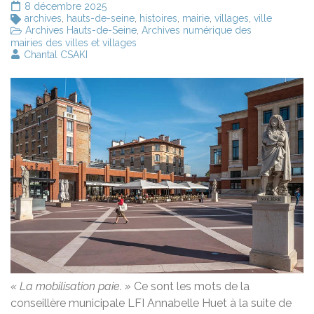
8 décembre 2025
archives
,
hauts-de-seine
,
histoires
,
mairie
,
villages
,
ville
Archives Hauts-de-Seine
,
Archives numérique des
mairies des villes et villages
Chantal CSAKI
« La mobilisation paie. »
Ce sont les mots de la
conseillère municipale LFI Annabelle Huet à la suite de