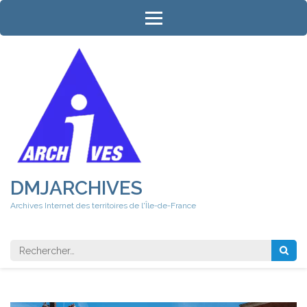
Aller
au
contenu
(Pressez
Entrée)
DMJARCHIVES
Archives Internet des territoires de l'Île-de-France
Rechercher 