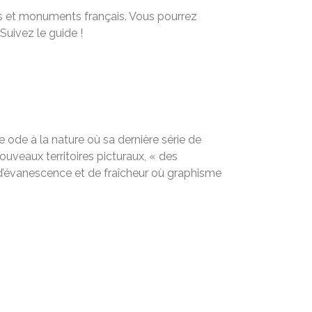
sses et monuments français. Vous pourrez
uivez le guide !
 ode à la nature où sa dernière série de
ouveaux territoires picturaux, « des
é, d’évanescence et de fraîcheur où graphisme