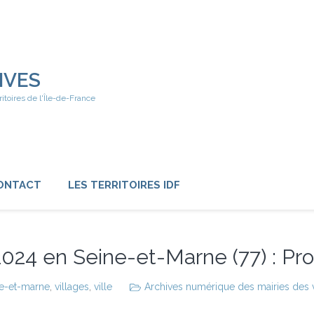
IVES
ritoires de l'Île-de-France
ONTACT
LES TERRITOIRES IDF
2024 en Seine-et-Marne (77) : 
ne-et-marne
,
villages
,
ville
Archives numérique des mairies des vi