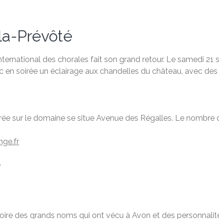
la-Prévôté
 international des chorales fait son grand retour. Le samedi 2
ec en soirée un éclairage aux chandelles du château, avec de
ntrée sur le domaine se situe Avenue des Régalles. Le nombre d
ge.fr
e
stoire des grands noms qui ont vécu à Avon et des personnalité