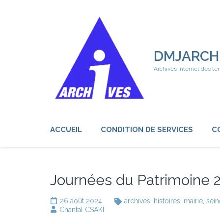
Aller
au
contenu
(Pressez
Entrée)
DMJARCH
Archives Internet des ter
ACCUEIL
CONDITION DE SERVICES
C
Journées du Patrimoine 
26 août 2024
archives
,
histoires
,
mairie
,
sei
Chantal CSAKI