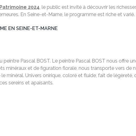
Patrimoine 2024
, le public est invité à découvrir les riche
eures. En Seine-et-Marne, le programme est riche et varié. S
MME EN SEINE-ET-MARNE
du peintre Pascal BOST. Le peintre Pascal BOST nous offre une
ets minéraux et de figuration florale, nous transporte vers de n
e minéral. Univers onirique, coloré et fluide, fait de légèret
ces sereins et apaisants.