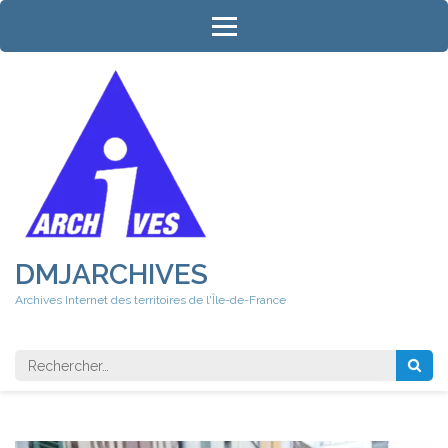
Aller
au
contenu
(Pressez
Entrée)
DMJARCHIVES
Archives Internet des territoires de l'Île-de-France
Rechercher 