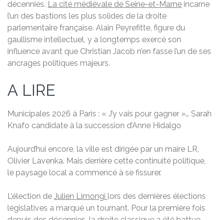
décennies.
La cité médiévale de Seine-et-Marne
incarne
l’un des bastions les plus solides de la droite
parlementaire française. Alain Peyrefitte, figure du
gaullisme intellectuel, y a longtemps exercé son
influence avant que Christian Jacob n’en fasse l’un de ses
ancrages politiques majeurs.
A LIRE
Municipales 2026 à Paris : « J’y vais pour gagner »… Sarah
Knafo candidate à la succession d’Anne Hidalgo
Aujourd’hui encore, la ville est dirigée par un maire LR,
Olivier Lavenka. Mais derrière cette continuité politique,
le paysage local a commencé à se fissurer.
L’élection de
Julien Limongi
lors des dernières élections
législatives a marqué un tournant. Pour la première fois
depuis des décennies, la droite classique a été battue