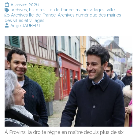
8 janvier 2026
archives
,
histoires
,
Ile-de-france
,
mairie
,
villages
,
ville
Archives Ile-de-France
,
Archives numérique des mairies
des villes et villages
Ange JAUBERT
À Provins, la droite règne en maître depuis plus de six