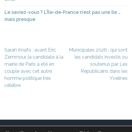
Le saviez-vous ? L’Île-de-France n’est pas une île …
mais presque
Navigation
Sarah Knafo : avant Eric
Municipales 2026 : qui sont
de
Zemmour, la candidate à la
les candidats investis ou
l’article
mairie de Paris a été en
soutenus par Les
couple avec cet autre
Républicains dans les
homme politique très
Yvelines
célèbre