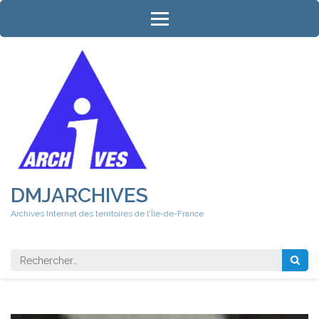
Aller
au
contenu
(Pressez
Entrée)
DMJARCHIVES
Archives Internet des territoires de l'Île-de-France
Rechercher 