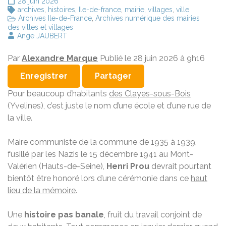
28 juin 2026
archives
,
histoires
,
Ile-de-france
,
mairie
,
villages
,
ville
Archives Ile-de-France
,
Archives numérique des mairies
des villes et villages
Ange JAUBERT
Par
Alexandre Marque
Publié le
28 juin 2026 à 9h16
Enregistrer
Partager
Pour beaucoup d’habitants
des Clayes-sous-Bois
(Yvelines), c’est juste le nom d’une école et d’une rue de
la ville.
Maire communiste de la commune de 1935 à 1939,
fusillé par les Nazis le 15 décembre 1941 au Mont-
Valérien (Hauts-de-Seine),
Henri Prou
devrait pourtant
bientôt être honoré lors d’une cérémonie dans ce
haut
lieu de la mémoire
.
Une
histoire pas banale
, fruit du travail conjoint de