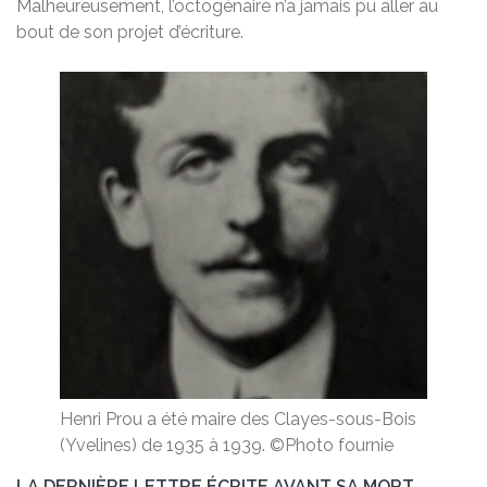
Malheureusement, l’octogénaire n’a jamais pu aller au
bout de son projet d’écriture.
Henri Prou a été maire des Clayes-sous-Bois
(Yvelines) de 1935 à 1939. ©Photo fournie
LA DERNIÈRE LETTRE ÉCRITE AVANT SA MORT