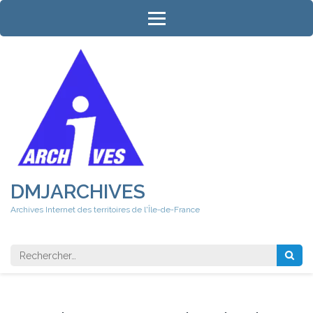
Aller
au
contenu
(Pressez
Entrée)
DMJARCHIVES
Archives Internet des territoires de l'Île-de-France
Rechercher 