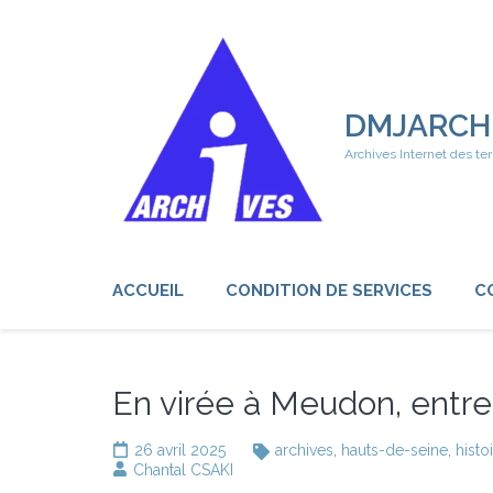
Aller
au
contenu
(Pressez
Entrée)
DMJARCH
Archives Internet des ter
ACCUEIL
CONDITION DE SERVICES
C
En virée à Meudon, entre 
26 avril 2025
archives
,
hauts-de-seine
,
histo
Chantal CSAKI