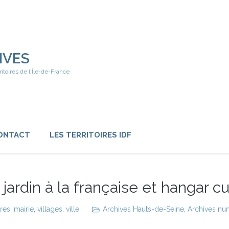
IVES
ritoires de l'Île-de-France
ONTACT
LES TERRITOIRES IDF
jardin à la française et hangar cu
ires
,
mairie
,
villages
,
ville
Archives Hauts-de-Seine
,
Archives num