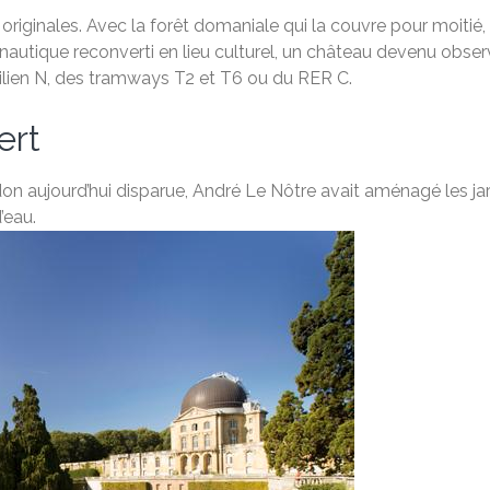
originales. Avec la forêt domaniale qui la couvre pour moitié
onautique reconverti en lieu culturel, un château devenu obse
ilien N, des tramways T2 et T6 ou du RER C.
ert