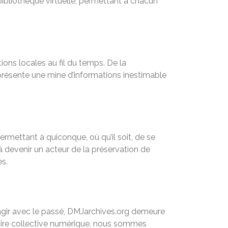
 bibliothèque virtuelle, permettant à chacun
ons locales au fil du temps. De la
eprésente une mine d’informations inestimable
rmettant à quiconque, où qu’il soit, de se
 à devenir un acteur de la préservation de
es.
agir avec le passé, DMJarchives.org demeure
moire collective numérique, nous sommes