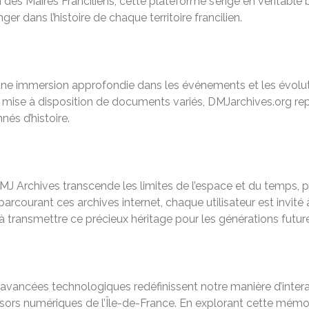
n des Maires Franciliens, cette plateforme s’érige en véritable
er dans l’histoire de chaque territoire francilien.
 une immersion approfondie dans les événements et les évoluti
 la mise à disposition de documents variés, DMJarchives.org r
nés d’histoire.
 Archives transcende les limites de l’espace et du temps, pe
arcourant ces archives internet, chaque utilisateur est invité
et à transmettre ce précieux héritage pour les générations futur
avancées technologiques redéfinissent notre manière d’inter
 trésors numériques de l’Île-de-France. En explorant cette mé