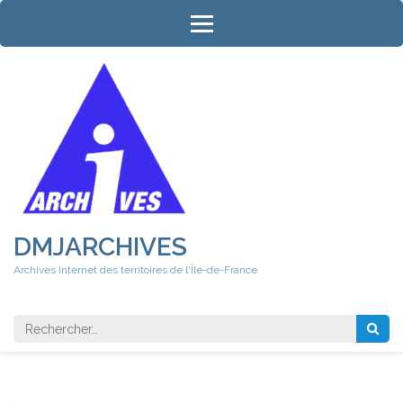
Aller
au
contenu
(Pressez
Entrée)
DMJARCHIVES
Archives Internet des territoires de l'Île-de-France
Rechercher 