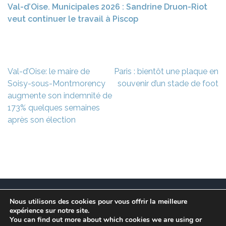
Val-d’Oise. Municipales 2026 : Sandrine Druon-Riot
veut continuer le travail à Piscop
Navigation
Val-d’Oise: le maire de
Paris : bientôt une plaque en
de
Soisy-sous-Montmorency
souvenir d’un stade de foot
l’article
augmente son indemnité de
173% quelques semaines
après son élection
Nous utilisons des cookies pour vous offrir la meilleure
Ce site est à l’initiative de l’association des Maires
expérience sur notre site.
Franciliens dans un but de recherche et de conservation
You can find out more about which cookies we are using or