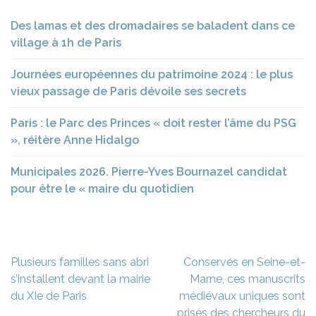
Des lamas et des dromadaires se baladent dans ce
village à 1h de Paris
Journées européennes du patrimoine 2024 : le plus
vieux passage de Paris dévoile ses secrets
Paris : le Parc des Princes « doit rester l’âme du PSG
», réitère Anne Hidalgo
Municipales 2026. Pierre-Yves Bournazel candidat
pour être le « maire du quotidien
Navigation
Plusieurs familles sans abri
Conservés en Seine-et-
de
s’installent devant la mairie
Marne, ces manuscrits
l’article
du XIe de Paris
médiévaux uniques sont
prisés des chercheurs du