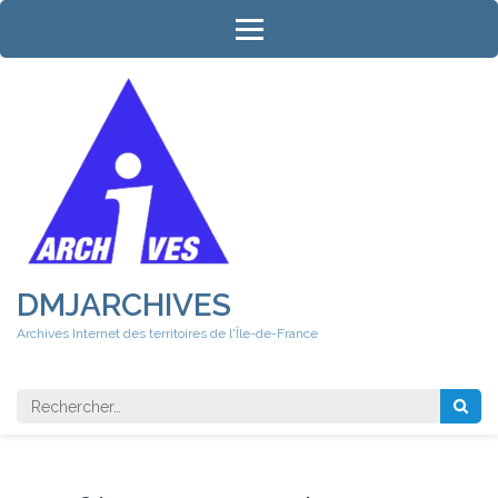
Aller
au
contenu
(Pressez
Entrée)
DMJARCHIVES
Archives Internet des territoires de l'Île-de-France
Rechercher 