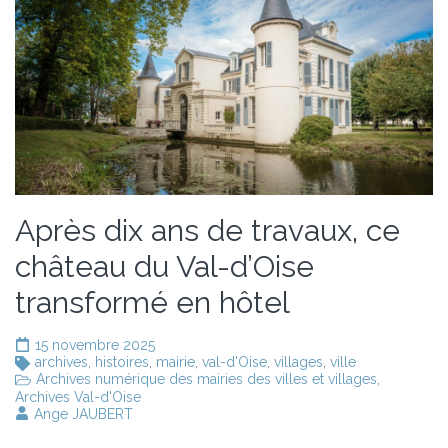
Après dix ans de travaux, ce
château du Val-d’Oise
transformé en hôtel
15 novembre 2025
archives
,
histoires
,
mairie
,
val-d'Oise
,
villages
,
ville
Archives numérique des mairies des villes et villages
,
Archives Val-d'Oise
Ange JAUBERT