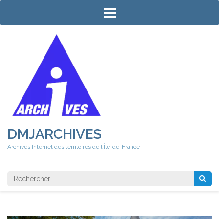
Aller
au
contenu
(Pressez
Entrée)
DMJARCHIVES
Archives Internet des territoires de l'Île-de-France
Rechercher 