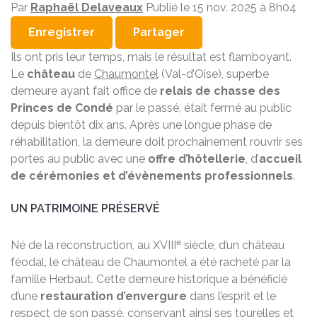
Par
Raphaël Delaveaux
Publié le 15 nov. 2025 à 8h04
Enregistrer
Partager
Ils ont pris leur temps, mais le résultat est flamboyant.
Le
château
de
Chaumontel
(Val-d’Oise), superbe
demeure ayant fait office de
relais de chasse des
Princes de Condé
par le passé, était fermé au public
depuis bientôt dix ans. Après une longue phase de
réhabilitation, la demeure doit prochainement rouvrir ses
portes au public avec une
offre d’hôtellerie
, d’
accueil
de cérémonies et d’évènements professionnels
.
UN PATRIMOINE PRÉSERVÉ
e
Né de la reconstruction, au XVIII
siècle, d’un château
féodal, le château de Chaumontel a été racheté par la
famille Herbaut. Cette demeure historique a bénéficié
d’une
restauration d’envergure
dans l’esprit et le
respect de son passé, conservant ainsi ses tourelles et