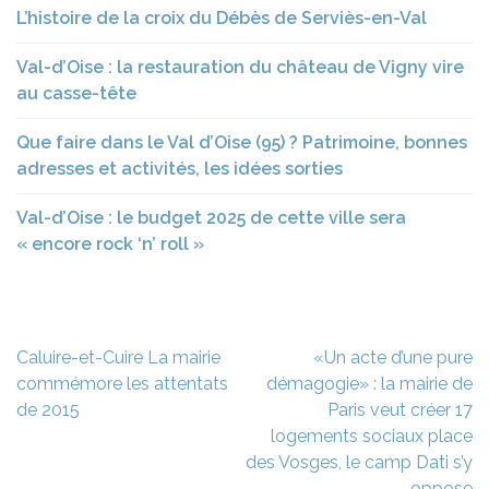
L’histoire de la croix du Débès de Serviès-en-Val
Val-d’Oise : la restauration du château de Vigny vire
au casse-tête
Que faire dans le Val d’Oise (95) ? Patrimoine, bonnes
adresses et activités, les idées sorties
Val-d’Oise : le budget 2025 de cette ville sera
« encore rock ‘n’ roll »
Navigation
Caluire-et-Cuire La mairie
«Un acte d’une pure
de
commémore les attentats
démagogie» : la mairie de
l’article
de 2015
Paris veut créer 17
logements sociaux place
des Vosges, le camp Dati s’y
oppose