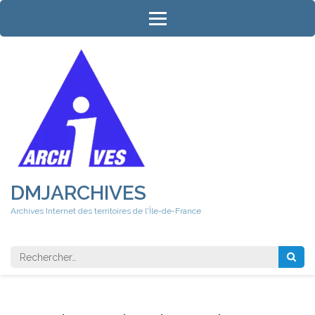
Aller
au
contenu
(Pressez
Entrée)
DMJARCHIVES
Archives Internet des territoires de l'Île-de-France
Rechercher 