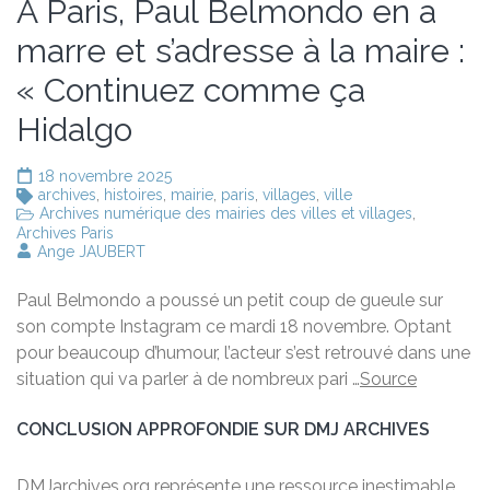
A Paris, Paul Belmondo en a
marre et s’adresse à la maire :
« Continuez comme ça
Hidalgo
18 novembre 2025
archives
,
histoires
,
mairie
,
paris
,
villages
,
ville
Archives numérique des mairies des villes et villages
,
Archives Paris
Ange JAUBERT
Paul Belmondo a poussé un petit coup de gueule sur
son compte Instagram ce mardi 18 novembre. Optant
pour beaucoup d’humour, l’acteur s’est retrouvé dans une
situation qui va parler à de nombreux pari …
Source
CONCLUSION APPROFONDIE SUR DMJ ARCHIVES
DMJarchives.org représente une ressource inestimable