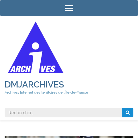
Aller
au
contenu
(Pressez
Entrée)
DMJARCHIVES
Archives Internet des territoires de l'Île-de-France
Rechercher 