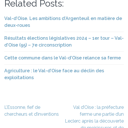
Related Posts:
Val-d’Oise. Les ambitions d’Argenteuil en matière de
deux-roues
Résultats élections législatives 2024 – 1er tour – Val-
d’Oise (95) – 7e circonscription
Cette commune dans le Val-d’Oise relance sa ferme
Agriculture : le Val-d’Oise face au déclin des
exploitations
Navigation
L’Essonne, fief de
Val d’Oise : la préfecture
de
chercheurs et d’inventions
ferme une partie d’un
l’article
Leclerc après la découverte
de moisissures et de