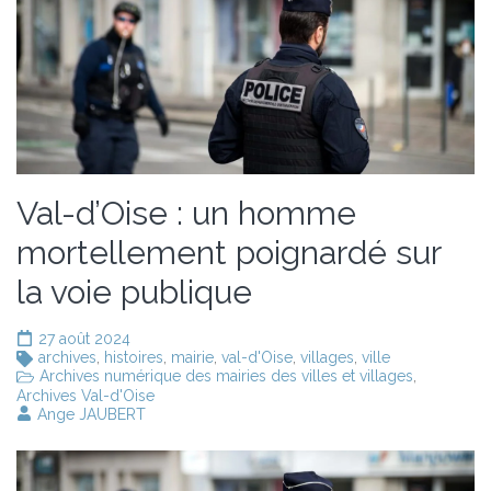
Val-d’Oise : un homme
mortellement poignardé sur
la voie publique
27 août 2024
archives
,
histoires
,
mairie
,
val-d'Oise
,
villages
,
ville
Archives numérique des mairies des villes et villages
,
Archives Val-d'Oise
Ange JAUBERT