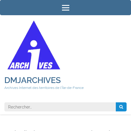
Aller
au
contenu
(Pressez
Entrée)
DMJARCHIVES
Archives Internet des territoires de l'Île-de-France
Rechercher 