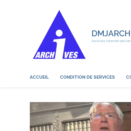
Aller
au
contenu
(Pressez
Entrée)
DMJARCH
Archives Internet des ter
ACCUEIL
CONDITION DE SERVICES
C