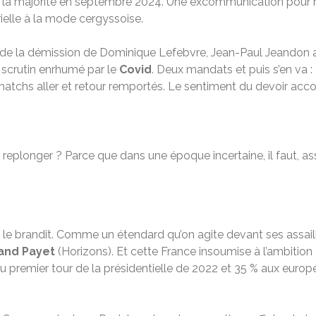
e la majorité en septembre 2024. Une excommunication pour 
elle à la mode cergyssoise.
ur de la démission de Dominique Lefebvre, Jean-Paul Jeandon a
 scrutin enrhumé par le
Covid
. Deux mandats et puis s’en va : 
matchs aller et retour remportés. Le sentiment du devoir acco
replonger ? Parce que dans une époque incertaine, il faut, ass
l le brandit. Comme un étendard qu’on agite devant ses assaill
and Payet
(Horizons). Et cette France insoumise à l’ambition 
u premier tour de la présidentielle de 2022 et 35 % aux europ