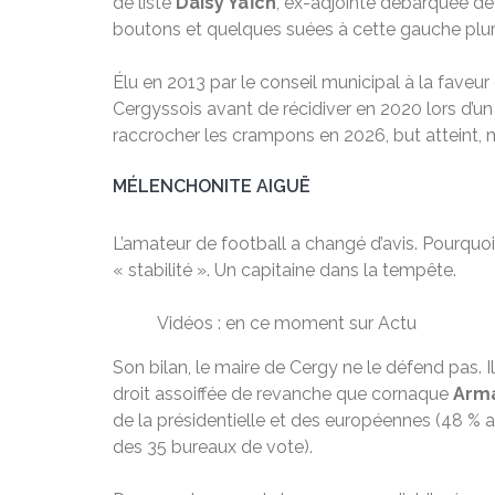
de liste
Daisy Yaïch
, ex-adjointe débarquée d
boutons et quelques suées à cette gauche pluri
Élu en 2013 par le conseil municipal à la fave
Cergyssois avant de récidiver en 2020 lors d’un
raccrocher les crampons en 2026, but atteint, 
MÉLENCHONITE AIGUË
L’amateur de football a changé d’avis. Pourquoi 
« stabilité ». Un capitaine dans la tempête.
Vidéos : en ce moment sur Actu
Son bilan, le maire de Cergy ne le défend pas. I
droit assoiffée de revanche que cornaque
Arm
de la présidentielle et des européennes (48 % a
des 35 bureaux de vote).