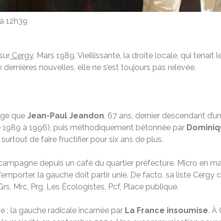
 à 12h39
sur
Cergy
. Mars 1989. Vieillissante, la droite locale, qui tenait
ernières nouvelles, elle ne s’est toujours pas relevée.
tage que
Jean-Paul Jeandon
, 67 ans, dernier descendant d’un
 1989 à 1996), puis méthodiquement bétonnée par
Dominiq
 surtout de faire fructifier pour six ans de plus.
campagne depuis un café du quartier préfecture. Micro en mai
ur l’emporter, la gauche doit partir unie. De facto, sa liste Cerg
rs, Mrc, Prg, Les Écologistes, Pcf, Place publique.
: la gauche radicale incarnée par
La France insoumise
. À