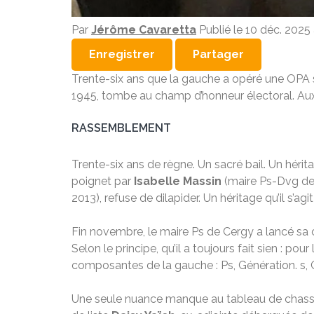
Par
Jérôme Cavaretta
Publié le
10 déc. 2025
Enregistrer
Partager
Trente-six ans que la gauche a opéré une OPA 
1945, tombe au champ d’honneur électoral. Aux d
RASSEMBLEMENT
Trente-six ans de règne. Un sacré bail. Un héri
poignet par
Isabelle Massin
(maire Ps-Dvg de
2013), refuse de dilapider. Un héritage qu’il s’agit
Fin novembre, le maire Ps de Cergy a lancé sa 
Selon le principe, qu’il a toujours fait sien : po
composantes de la gauche : Ps, Génération. s, G
Une seule nuance manque au tableau de chasse 