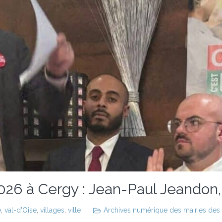
2026 à Cergy : Jean-Paul Jeandon,
e
,
val-d'Oise
,
villages
,
ville
Archives numérique des mairies des vi