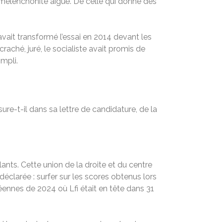
mélenchonite aiguë. De celle qui donne des
vait transformé l’essai en 2014 devant les
craché, juré, le socialiste avait promis de
mpli.
ure-t-il dans sa lettre de candidature, de la
ants. Cette union de la droite et du centre
déclarée : surfer sur les scores obtenus lors
éennes de 2024 où Lfi était en tête dans 31