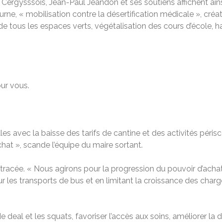
rgysssois, Jean-Paul Jeandon et ses soutiens affichent ainsi
urne, « mobilisation contre la désertification médicale », créa
 de tous les espaces verts, végétalisation des cours d’école,
ur vous.
 avec la baisse des tarifs de cantine et des activités périsco
hat », scande l’équipe du maire sortant.
 tracée. « Nous agirons pour la progression du pouvoir d’achat
ur les transports de bus et en limitant la croissance des char
e deal et les squats, favoriser l’accès aux soins, améliorer la