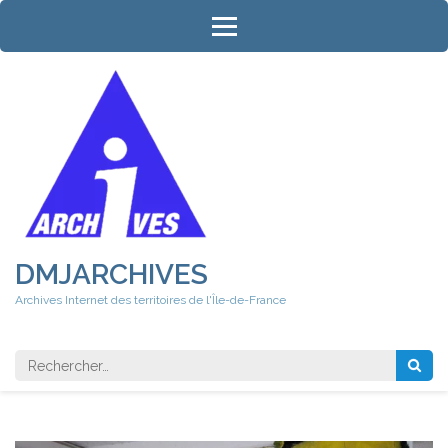
Aller
au
contenu
(Pressez
Entrée)
DMJARCHIVES
Archives Internet des territoires de l'Île-de-France
Rechercher 