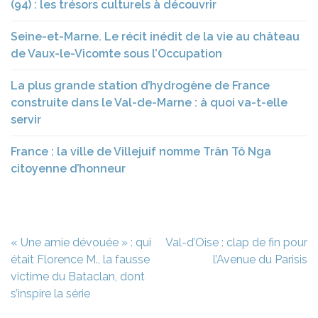
(94) : les trésors culturels à découvrir
Seine-et-Marne. Le récit inédit de la vie au château
de Vaux-le-Vicomte sous l’Occupation
La plus grande station d’hydrogène de France
construite dans le Val-de-Marne : à quoi va-t-elle
servir
France : la ville de Villejuif nomme Trân Tô Nga
citoyenne d’honneur
Navigation
« Une amie dévouée » : qui
Val-d’Oise : clap de fin pour
de
était Florence M., la fausse
l’Avenue du Parisis
l’article
victime du Bataclan, dont
s’inspire la série