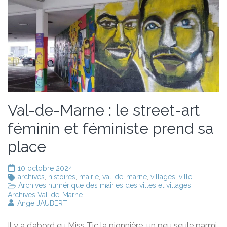
Val-de-Marne : le street-art
féminin et féministe prend sa
place
10 octobre 2024
archives
,
histoires
,
mairie
,
val-de-marne
,
villages
,
ville
Archives numérique des mairies des villes et villages
,
Archives Val-de-Marne
Ange JAUBERT
Il y a d’abord eu Miss Tic la pionnière, un peu seule parmi