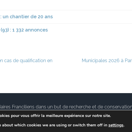
: un chantier de 20 ans
(93) : 1 332 annonces
n cas de qualification en
Municipales 2026 à Pari
des Maires Franciliens dans un but de recherche et de conservat
tuallité sur le
notre Blog.
Lawyer Landing Page | Développé
kies pour vous offrir la meilleure expérience sur notre site.
Conditions de services
e about which cookies we are using or switch them off in
settings
.