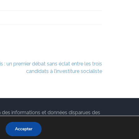
s : un premier débat sans éclat entre les trois
candidats à l’investiture socialiste
ion des informations et données disparues des
 par
Rara Theme
. Propulsé par
WordPress
.
Accepter