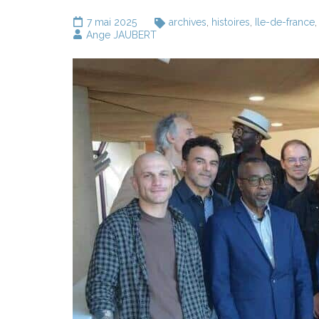
7 mai 2025
archives
,
histoires
,
Ile-de-france
Ange JAUBERT