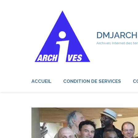
Aller
au
contenu
(Pressez
Entrée)
DMJARCH
Archives Internet des ter
ACCUEIL
CONDITION DE SERVICES
C