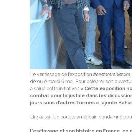
Le vernissage de l’exposition
#cestnotrehistoire
déroulé mardi 6 mai. Pour célébrer son ouvertur
a salué cette initiative :
« Cette exposition n
combat pour la justice dans les discussion
jours sous d’autres formes »,
ajoute Bahia
Lire aussi :
Un couple américain condamné pour a
L’esclavage et son histoire en France, e