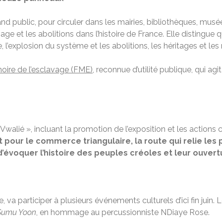
ublic, pour circuler dans les mairies, bibliothèques, musée
age et les abolitions dans l’histoire de France. Elle distingue 
e, l’explosion du système et les abolitions, les héritages et le
oire de l’esclavage (FME)
, reconnue d’utilité publique, qui agi
walié », incluant la promotion de l’exposition et les actions 
rt pour le commerce triangulaire, la route qui relie les p
voquer l’histoire des peuples créoles et leur ouvertu
e, va participer à plusieurs événements culturels d’ici fin juin. 
Sumu Yoon
, en hommage au percussionniste NDiaye Rose.