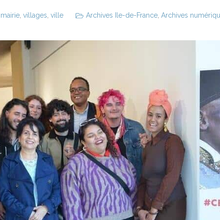
,
mairie
,
villages
,
ville
Archives Ile-de-France
,
Archives numérique