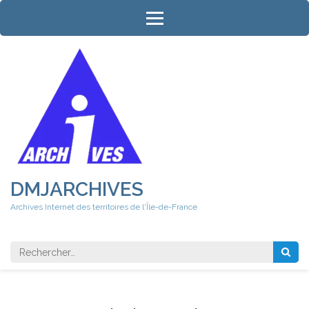
Aller
au
contenu
(Pressez
Entrée)
DMJARCHIVES
Archives Internet des territoires de l'Île-de-France
Rechercher 