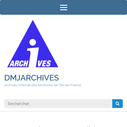
Aller
au
contenu
(Pressez
Entrée)
DMJARCHIVES
Archives Internet des territoires de l'Île-de-France
Rechercher 