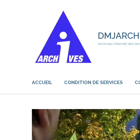
Aller
au
contenu
(Pressez
Entrée)
DMJARCH
Archives Internet des ter
ACCUEIL
CONDITION DE SERVICES
C