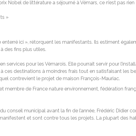
x Nobel de littérature a séjourné à Vémars, ce n’est pas rien »,
ts »
te enterré ici », rétorquent les manifestants. Ils estiment égal
 à des fins plus utiles.
n services pour les Vémarois. Elle pourrait servir pour l’insta
à ces destinations à moindres frais tout en satisfaisant les b
quel contrevient le projet de maison François-Mauriac.
et membre de France nature environnement, fédération frança
 conseil municipal avant la fin de l’année, Frédéric Didier co
anifestent et sont contre tous les projets. La plupart des ha