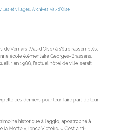
lles et villages
,
Archives Val-d'Oise
ts de
Vémars
(Val-d’Oise) à s’être rassemblés,
enne école élémentaire Georges-Brassens.
illir, en 1988, l’actuel hôtel de ville, serait
rpellé ces derniers pour leur faire part de leur
rimoine historique à l’agglo, apostrophé à
la Motte », lance Victoire. « C’est anti-