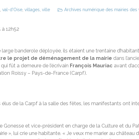
,
val-d'Oise
,
villages
,
ville
Archives numérique des mairies des vi
5 à 12h52
 large banderole déployée, ils étaient une trentaine d’habitan
tre le projet de déménagement de la mairie
dans l’anci
, qui fût a demeure de l’écrivain
François Mauriac
avant d’accue
tion Roissy – Pays-de-France (Carpf).
élus de la Carpf à la salle des fêtes, les manifestants ont inte
de Gonesse et vice-président en charge de la Culture et du Pat
ie », lui crie une habitante. « Je veux me marier au château de 