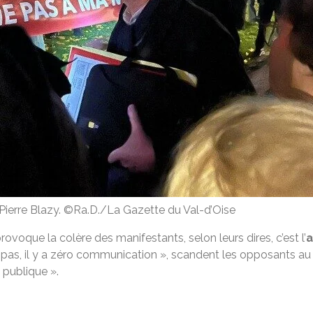
Pierre Blazy. ©Ra.D./La Gazette du Val-d’Oise
oque la colère des manifestants, selon leurs dires, c’est l’
a
 pas, il y a zéro communication », scandent les opposants au 
n publique ».