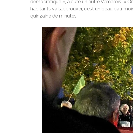
démocratique », ajoute un autre Vémarois. « On ne
habitants va l’approuver, c’est un beau patrimo
quinzaine de minutes.