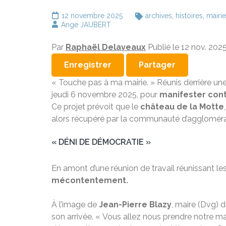
12 novembre 2025
archives
,
histoires
,
mairie
Ange JAUBERT
Par
Raphaël Delaveaux
Publié le 12 nov. 202
Enregistrer
Partager
« Touche pas à ma mairie. » Réunis derrière une
jeudi 6 novembre 2025, pour
manifester con
Ce projet prévoit que le
château de la Motte
alors récupéré par la communauté d’aggloméra
« DÉNI DE DÉMOCRATIE »
En amont d’une réunion de travail réunissant les 
mécontentement.
À l’image de
Jean-Pierre Blazy
, maire (Dvg) 
son arrivée. « Vous allez nous prendre notre mair