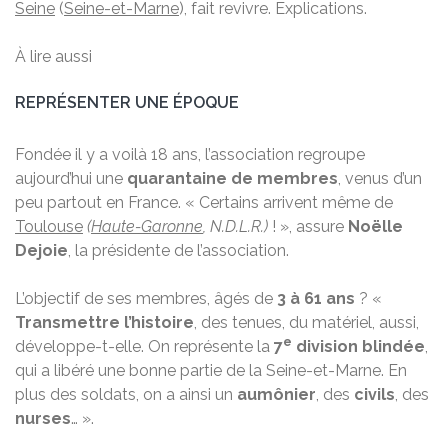
Seine
(
Seine-et-Marne
), fait revivre. Explications.
À lire aussi
REPRÉSENTER UNE ÉPOQUE
Fondée il y a voilà 18 ans, l’association regroupe
aujourd’hui une
quarantaine de membres
, venus d’un
peu partout en France. « Certains arrivent même de
Toulouse
(
Haute-Garonne
, N.D.L.R.)
! », assure
Noëlle
Dejoie
, la présidente de l’association.
L’objectif de ses membres, âgés de
3 à 61 ans
? «
Transmettre l’histoire
, des tenues, du matériel, aussi,
e
développe-t-elle. On représente la
7
division blindée
,
qui a libéré une bonne partie de la Seine-et-Marne. En
plus des soldats, on a ainsi un
aumônier
, des
civils
, des
nurses
… ».