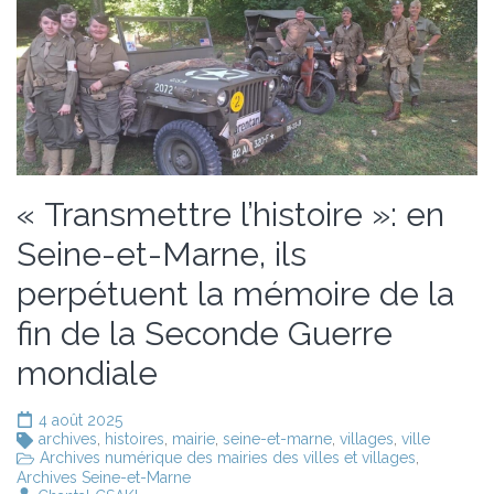
« Transmettre l’histoire »: en
Seine-et-Marne, ils
perpétuent la mémoire de la
fin de la Seconde Guerre
mondiale
4 août 2025
archives
,
histoires
,
mairie
,
seine-et-marne
,
villages
,
ville
Archives numérique des mairies des villes et villages
,
Archives Seine-et-Marne