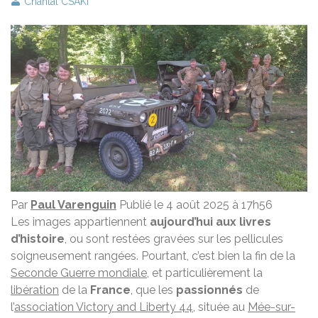
Chantal CSAKI
Par
Paul Varenguin
Publié le 4 août 2025 à 17h56
Les images appartiennent
aujourd’hui aux livres
d’histoire
, ou sont restées gravées sur les pellicules
soigneusement rangées. Pourtant, c’est bien la fin de la
Seconde Guerre mondiale
, et particulièrement la
libération
de la
France
, que les
passionnés
de
l’
association Victory and Liberty 44
, située au
Mée-sur-