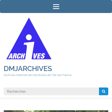
Aller
au
contenu
(Pressez
Entrée)
DMJARCHIVES
Archives Internet des territoires de l'Île-de-France
Rechercher 