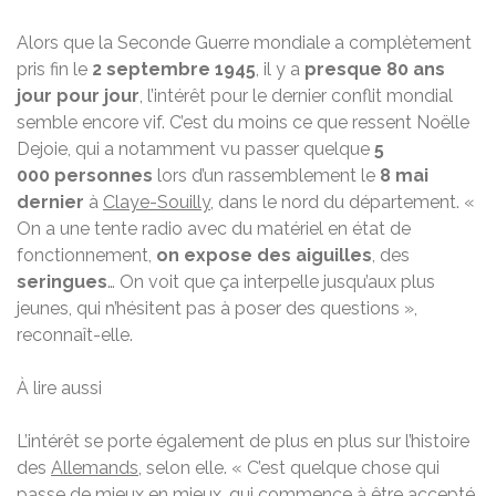
Alors que la Seconde Guerre mondiale a complètement
pris fin le
2 septembre 1945
, il y a
presque 80 ans
jour pour jour
, l’intérêt pour le dernier conflit mondial
semble encore vif. C’est du moins ce que ressent Noëlle
Dejoie, qui a notamment vu passer quelque
5
000 personnes
lors d’un rassemblement le
8 mai
dernier
à
Claye-Souilly
, dans le nord du département. «
On a une tente radio avec du matériel en état de
fonctionnement,
on expose des aiguilles
, des
seringues
… On voit que ça interpelle jusqu’aux plus
jeunes, qui n’hésitent pas à poser des questions »,
reconnaît-elle.
À lire aussi
L’intérêt se porte également de plus en plus sur l’histoire
des
Allemands
, selon elle. « C’est quelque chose qui
passe de mieux en mieux, qui commence à être accepté.