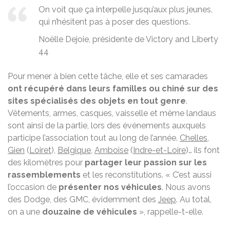
On voit que ça interpelle jusqu’aux plus jeunes,
qui n’hésitent pas à poser des questions.
Noëlle Dejoie, présidente de Victory and Liberty
44
Pour mener à bien cette tâche, elle et ses camarades
ont récupéré dans leurs familles ou chiné sur des
sites spécialisés des objets en tout genre
.
Vêtements, armes, casques, vaisselle et même landaus
sont ainsi de la partie, lors des événements auxquels
participe l’association tout au long de l’année.
Chelles
,
Gien
(
Loiret
),
Belgique
,
Amboise
(
Indre-et-Loire
)… ils font
des kilomètres pour
partager leur passion sur les
rassemblements
et les reconstitutions. « C’est aussi
l’occasion de
présenter nos véhicules
. Nous avons
des Dodge, des GMC, évidemment des
Jeep
. Au total,
on a une
douzaine de véhicules
», rappelle-t-elle.