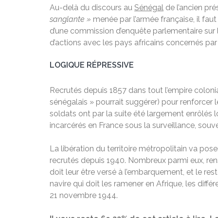
Au-delà du discours au
Sénégal
de l’ancien pré
sanglante »
menée par l’armée française, il fau
d’une commission d’enquête parlementaire sur le 
d’actions avec les pays africains concernés par 
LOGIQUE RÉPRESSIVE
Recrutés depuis 1857 dans tout l’empire colonial
sénégalais » pourrait suggérer) pour renforcer l
soldats ont par la suite été largement enrôlés lo
incarcérés en France sous la surveillance, souven
La libération du territoire métropolitain va pos
recrutés depuis 1940. Nombreux parmi eux, rense
doit leur être versé à l’embarquement, et le rest
navire qui doit les ramener en Afrique, les dif
21 novembre 1944.