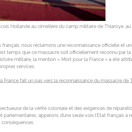
ncois Hollande au cimetière du camp militaire de Thiaroye, a
’élus français, nous réclamons une reconnaissance officielle et
st temps que ce massacre soit officiellement reconnu par la
histoire militaire, la mention « Mort pour la France » a été attr
propres services.
s
 la France fait un pas vers la reconnaissance du massacre de 
pectueuse de la vérité coloniale et des exigences de réparatio
et parlementaires, appelons d’une seule voix l’Etat français à 
es conséquences.