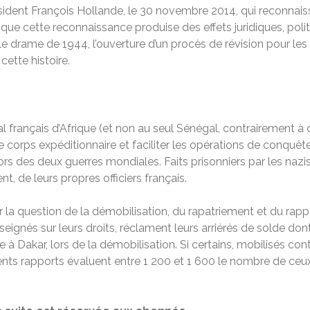
sident François Hollande, le 30 novembre 2014, qui reconnaiss
t que cette reconnaissance produise des effets juridiques, pol
drame de 1944, l’ouverture d’un procès de révision pour les tir
cette histoire.
 français d’Afrique (et non au seul Sénégal, contrairement à ce
e corps expéditionnaire et faciliter les opérations de conquête 
rs des deux guerres mondiales. Faits prisonniers par les nazis 
t, de leurs propres officiers français.
er la question de la démobilisation, du rapatriement et du rappe
ignés sur leurs droits, réclament leurs arriérés de solde dont 
e à Dakar, lors de la démobilisation. Si certains, mobilisés con
férents rapports évaluent entre 1 200 et 1 600 le nombre de ce