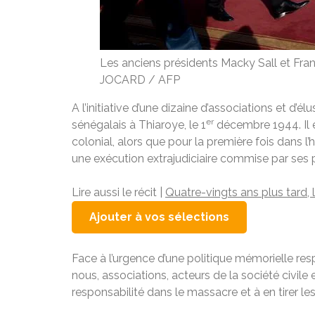
Les anciens présidents Macky Sall et Fra
JOCARD / AFP
A
l’initiative d’une dizaine d’associations et d
er
sénégalais à Thiaroye, le 1
décembre 1944. Il e
colonial, alors que pour la première fois dans l’
une exécution extrajudiciaire commise par ses 
Article réservé à nos abonné
Lire aussi le récit |
Quatre-vingts ans plus tard,
Ajouter à vos sélections
Face à l’urgence d’une politique mémorielle res
nous, associations, acteurs de la société civile 
responsabilité dans le massacre et à en tirer l