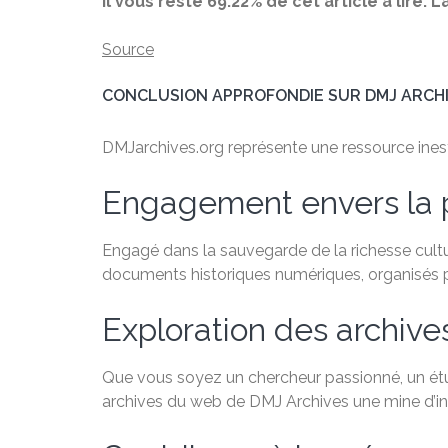
Il vous reste 69.22% de cet article à lire.
Source
CONCLUSION APPROFONDIE SUR DMJ ARCH
DMJarchives.org représente une ressource inesti
Engagement envers la 
Engagé dans la sauvegarde de la richesse cultu
documents historiques numériques, organisés par
Exploration des archiv
Que vous soyez un chercheur passionné, un étudi
archives du web de DMJ Archives une mine d’in