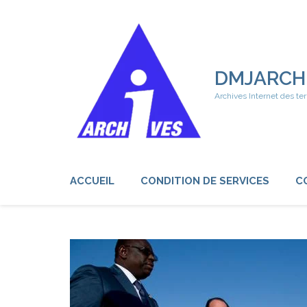
Aller
au
contenu
(Pressez
Entrée)
DMJARCH
Archives Internet des ter
ACCUEIL
CONDITION DE SERVICES
C