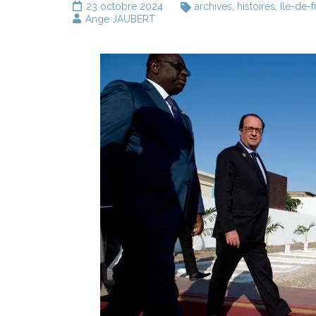
23 octobre 2024
archives
,
histoires
,
Ile-de-
Ange JAUBERT