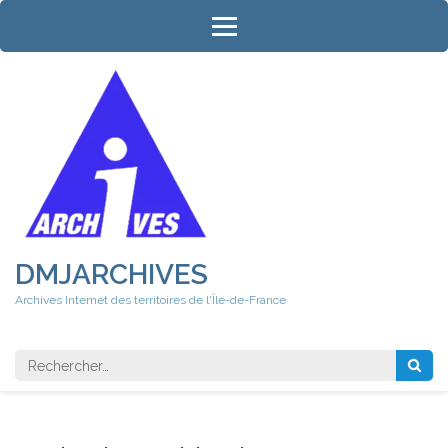
Aller
au
contenu
(Pressez
Entrée)
DMJARCHIVES
Archives Internet des territoires de l'Île-de-France
Rechercher 