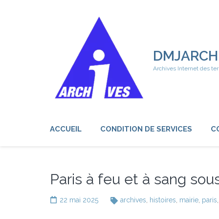
Aller
au
contenu
(Pressez
Entrée)
DMJARCH
Archives Internet des ter
ACCUEIL
CONDITION DE SERVICES
C
Paris à feu et à sang s
22 mai 2025
archives
,
histoires
,
mairie
,
paris