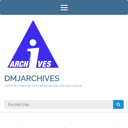
Aller
au
contenu
(Pressez
Entrée)
DMJARCHIVES
Archives Internet des territoires de l'Île-de-France
Rechercher 