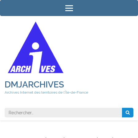
Aller
au
contenu
(Pressez
Entrée)
DMJARCHIVES
Archives Internet des territoires de l'Île-de-France
Rechercher 