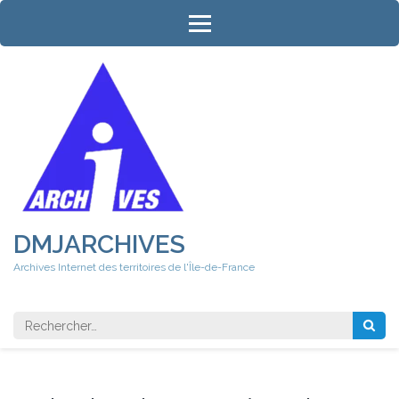
Aller
au
contenu
(Pressez
Entrée)
DMJARCHIVES
Archives Internet des territoires de l'Île-de-France
Rechercher 