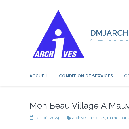
Aller
au
contenu
(Pressez
Entrée)
DMJARCH
Archives Internet des ter
ACCUEIL
CONDITION DE SERVICES
C
Mon Beau Village A Mauvag
10 août 2024
archives
,
histoires
,
mairie
,
pari