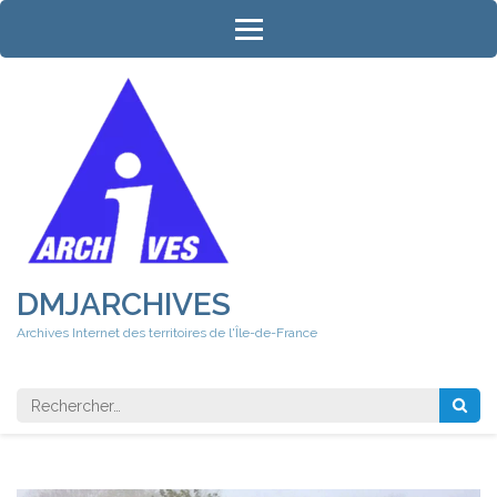
Aller
au
contenu
(Pressez
Entrée)
DMJARCHIVES
Archives Internet des territoires de l'Île-de-France
Rechercher 