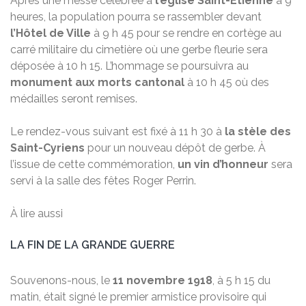
Après une messe célébrée à
l’église Saint-Étienne
à 9
heures, la population pourra se rassembler devant
l’Hôtel de Ville
à 9 h 45 pour se rendre en cortège au
carré militaire du cimetière où une gerbe fleurie sera
déposée à 10 h 15. L’hommage se poursuivra au
monument aux morts cantonal
à 10 h 45 où des
médailles seront remises.
Le rendez-vous suivant est fixé à 11 h 30 à
la stèle des
Saint-Cyriens
pour un nouveau dépôt de gerbe. À
l’issue de cette commémoration,
un vin d’honneur
sera
servi à la salle des fêtes Roger Perrin.
À lire aussi
LA FIN DE LA GRANDE GUERRE
Souvenons-nous, le
11 novembre 1918
, à 5 h 15 du
matin, était signé le premier armistice provisoire qui