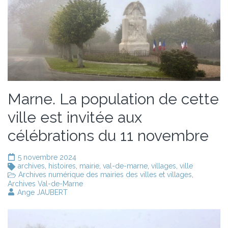
Marne. La population de cette
ville est invitée aux
célébrations du 11 novembre
5 novembre 2024
archives
,
histoires
,
mairie
,
val-de-marne
,
villages
,
ville
Archives numérique des mairies des villes et villages
,
Archives Val-de-Marne
Ange JAUBERT