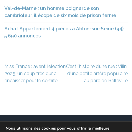
Val-de-Marne : un homme poignarde son
cambrioleur, il écope de six mois de prison ferme
Achat Appartement 4 pièces à Ablon-sur-Seine (94) :
5 690 annonces
Navigation
Miss France : avant l’élection
C’est l’histoire d’une rue : Vilin,
de
2025, un coup très dur à
d’une petite artère populaire
l’article
encaisser pour le comité
au parc de Belleville
Nous utilisons des cookies pour vous offrir la meilleure
Ce site est à l’initiative de l’association des Maires