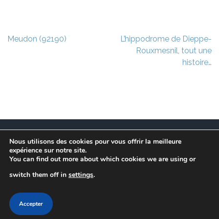
Navigation
Meudon (92190)
L’hippodrome de Dieppe-
de
Rouxmesnil, tout une
l’article
histoire…
Nous utilisons des cookies pour vous offrir la meilleure
Ce site est à l’initiative de l’association des Maires
expérience sur notre site.
Franciliens dans un but de recherche et de conservation
You can find out more about which cookies we are using or
des informations et données disparues des communes
switch them off in
settings
.
de l’Île-de-France. Suivez les actuallité sur le
notre Blog.
Lawyer Landing Page | Développé par
Rara Theme
.
Propulsé par
WordPress
.
Conditions de services
Accepter