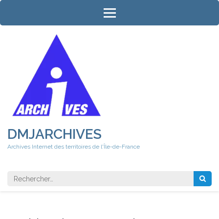
Aller
au
contenu
(Pressez
Entrée)
DMJARCHIVES
Archives Internet des territoires de l'Île-de-France
Rechercher 