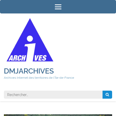
Aller
au
contenu
(Pressez
Entrée)
DMJARCHIVES
Archives Internet des territoires de l'Île-de-France
Rechercher 