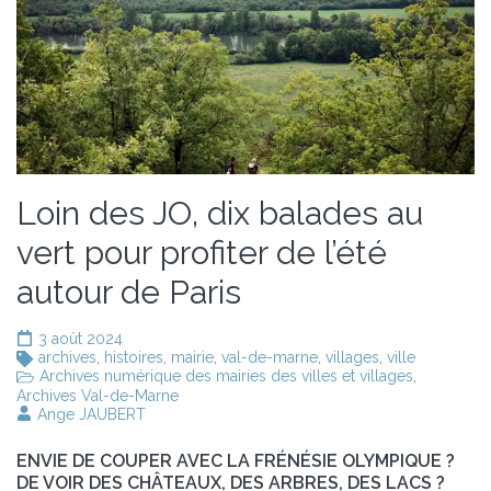
Loin des JO, dix balades au
vert pour profiter de l’été
autour de Paris
3 août 2024
archives
,
histoires
,
mairie
,
val-de-marne
,
villages
,
ville
Archives numérique des mairies des villes et villages
,
Archives Val-de-Marne
Ange JAUBERT
ENVIE DE COUPER AVEC LA FRÉNÉSIE OLYMPIQUE ?
DE VOIR DES CHÂTEAUX, DES ARBRES, DES LACS ?