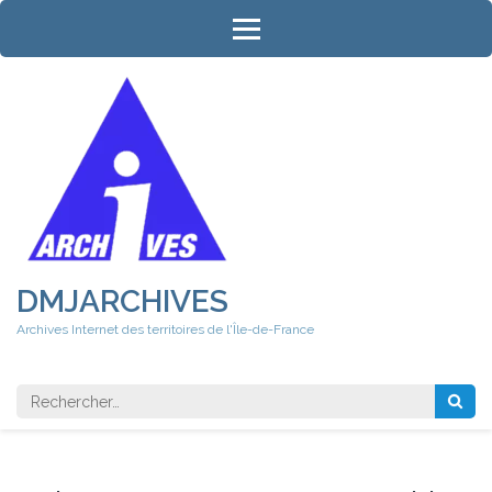
Aller
au
contenu
(Pressez
Entrée)
DMJARCHIVES
Archives Internet des territoires de l'Île-de-France
Rechercher 