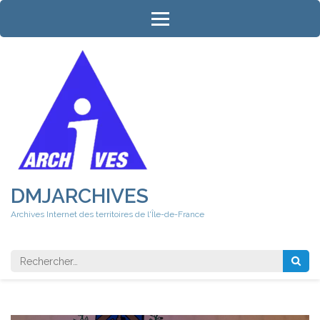
Aller
au
contenu
(Pressez
Entrée)
DMJARCHIVES
Archives Internet des territoires de l'Île-de-France
Rechercher 