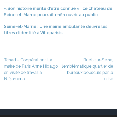
« Son histoire mérite d’être connue » : ce château de
Seine-et-Marne pourrait enfin ouvrir au public
Seine-et-Marne : Une mairie ambulante délivre les
titres d’identité à Villeparisis
Navigation
Tchad – Coopération : La
Rueil-sur-Seine,
de
maire de Paris Anne Hidalgo
l’emblématique quartier de
l’article
en visite de travail à
bureaux bousculé par la
N’Djamena
crise