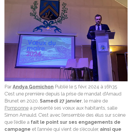
Par
Andya Gomichon
Publié le 5 févr. 2024 à 16h35
C’est une première depuis la prise de mandat d’Arnaud
Brunet en 2020.
Samedi 27 janvier
, le maire de
Pomponne
a présenté ses vœux aux habitants, salle
Simon Arnauld. C’est avec l’ensemble des élus sur scène
que l’édile a
fait le point sur ses engagements de
campagne
et l’année qui vient de s’écouler,
ainsi que