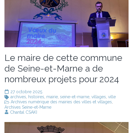
Le maire de cette commune
de Seine-et-Marne a de
nombreux projets pour 2024
27 octobre 2025
archives
,
histoires
,
mairie
,
seine-et-marne
,
villages
,
ville
Archives numérique des mairies des villes et villages
,
Archives Seine-et-Marne
Chantal CSAKI